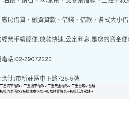
、鑽石、3C家電、支客票借款、三點半救急
借貸、融資貸款、借錢、借款、各式大小借
經營手續簡便,放款快速,公定利息.是您的資金便
話:02-29072222
:新北市新莊區中正路726-5號
三重汽車借款☄︎三重機車借款☑三重黃金借款☑三重當舖☑當鋪
板橋汽車借款𖥩板橋機車借款⇥板橋轉貸降息⇥板橋低息當舖⇥