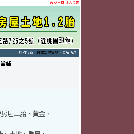
設為首頁
加入最愛
您的位置：
台北宏達當舖
> 最新消息
☄當鋪
辦房屋二胎、黃金、