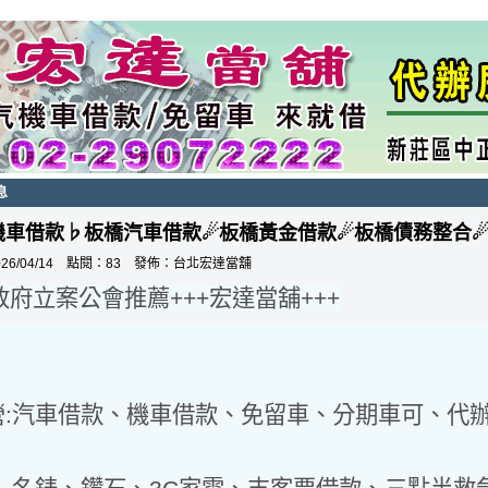
息
機車借款♭板橋汽車借款☄板橋黃金借款☄板橋債務整合
26/04/14 點閱：83 發佈：
台北宏達當舖
政府立案公會推薦+++宏達當舖+++
:汽車借款、機車借款、免留車、分期車可、代