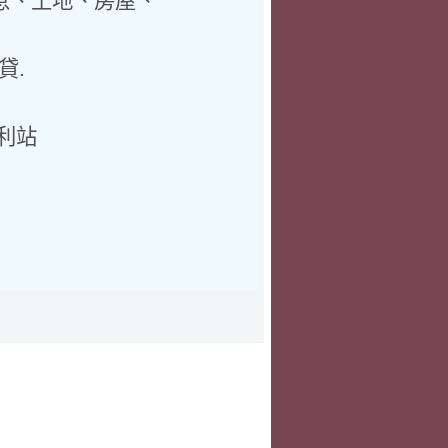
、土地、房屋、
貸.
利站